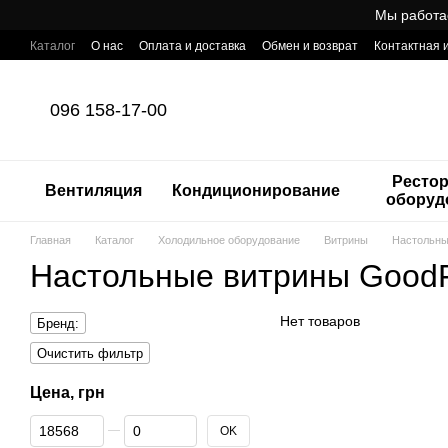
Перейти к основному контенту
Мы работа
Каталог
О нас
Оплата и доставка
Обмен и возврат
Контактная
Готовый интернет-магазин профессионального оборудования для Ho
096 158-17-00
Ресто
Вентиляция
Кондиционирование
оборуд
Главная
Каталог
Холодильное оборудование
Витрины
Настольны
Настольные витрины Good
Нет товаров
Бренд:
Очистить фильтр
Цена, грн
От Цена, грн
До Цена, грн
OK