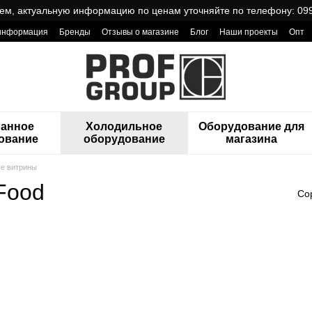
ем, актуальную информацию по ценам уточняйте по телефону: 099
 информация
Бренды
Отзывы о магазине
Блог
Наши проекты
Опт
ReCa с товарами от Проф Груп
ранное
Холодильное
Оборудование для
ование
оборудование
магазина
е витрины
Food
Со