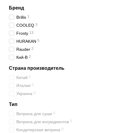
Бренд
1
Brillis
3
COOLEQ
13
Frosty
5
HURAKAN
2
Rauder
2
Кий-В
Страна производитель
0
Китай
0
Италия
0
Украина
Тип
0
Витрина для суши
0
Витрина для ингредиентов
0
Кондитерская витрина