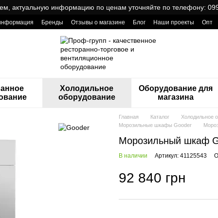
ем, актуальную информацию по ценам уточняйте по телефону: 099
 информация
Бренды
Отзывы о магазине
Блог
Наши проекты
Опт
ReCa с товарами от Проф Груп
ранное
Холодильное
Оборудование для
ование
оборудование
магазина
Главная
Каталог
Холодильное 
Морозильные шкафы Gooder
Моро
Морозильный шкаф G
В наличии
Артикул: 41125543
О
92 840 грн