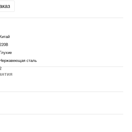
аказ
Китай
220В
Глухие
Нержавеющая сталь
2
антия