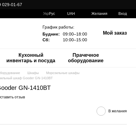
 029-01-67
Укр
Рус
UAH
Желания
Вход
График работы:
Мой заказ
Будние:
09:00–18:00
Сб:
10:00–15:00
Кухонный
Прачечное
инвентарь и посуда
оборудование
оборудование
Шкафы
Морозильные шкафы
зильный шкаф Gooder GN-1410BT
ooder GN-1410BT
ставить отзыв
В желания