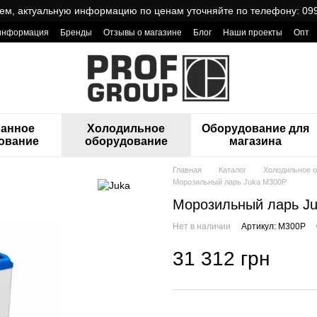
ем, актуальную информацию по ценам уточняйте по телефону: 099
 информация
Бренды
Отзывы о магазине
Блог
Наши проекты
Опт
ReCa с товарами от Проф Груп
ранное
Холодильное
Оборудование для
ование
оборудование
магазина
Главная
Каталог
Холодильное 
Морозильный ларь Juka M300P
Морозильный ларь J
Нет в наличии
Артикул: M300P
31 312 грн