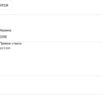
ится
Украина
220В
Прямое стекло
антия