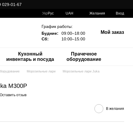
 029-01-67
Укр
Рус
UAH
Желания
Вход
График работы:
Мой заказ
Будние:
09:00–18:00
Сб:
10:00–15:00
Кухонный
Прачечное
инвентарь и посуда
оборудование
оборудование
Морозильные лари
Морозильные лари Juka
uka M300P
Оставить отзыв
В желания