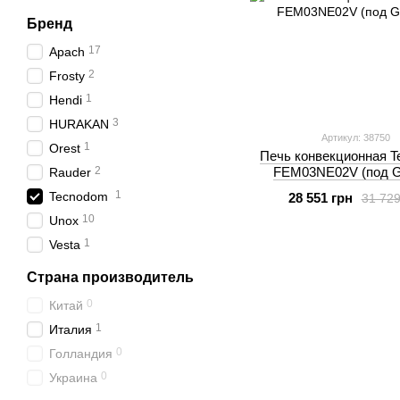
Бренд
17
Apach
2
Frosty
1
Hendi
3
HURAKAN
Артикул: 38750
1
Orest
Печь конвекционная 
2
FEM03NE02V (под G
Rauder
1
Tecnodom
28 551 грн
31 729
10
Unox
1
Vesta
Страна производитель
0
Китай
1
Италия
0
Голландия
0
Украина