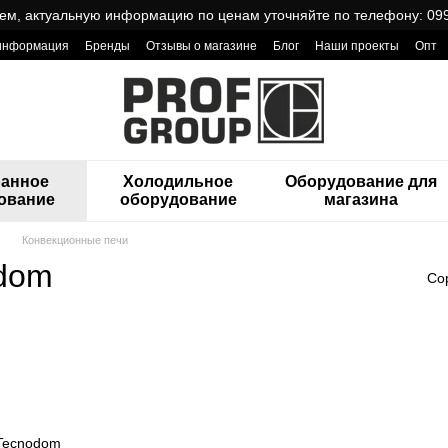
ем, актуальную информацию по ценам уточняйте по телефону: 099
 информация
Бренды
Отзывы о магазине
Блог
Наши проекты
Опт
ReCa с товарами от Проф Груп
ранное
Холодильное
Оборудование для
ование
оборудование
магазина
Конвекционные печи
odom
Со