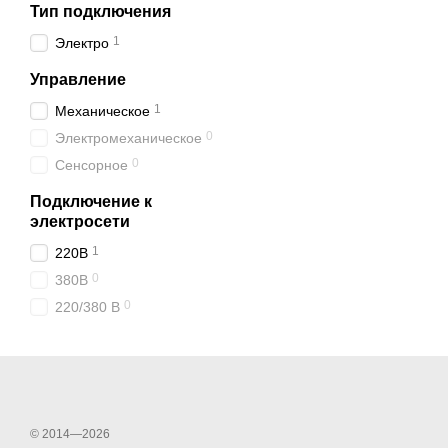
Тип подключения
1
Электро
Управление
1
Механическое
0
Электромеханическое
0
Сенсорное
Подключение к
электросети
1
220В
0
380В
0
220/380 В
© 2014—2026