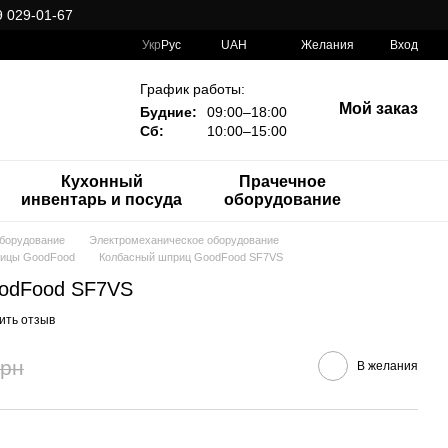
 029-01-67
Укр
Рус
UAH
Желания
Вход
График работы:
Мой заказ
Будние:
09:00–18:00
Сб:
10:00–15:00
Кухонный
Прачечное
инвентарь и посуда
оборудование
оборудование
Электромеханическое оборудование
рицы GoodFood
Колбасный шприц GoodFood SF7VS
odFood SF7VS
ить отзыв
грн
В желания