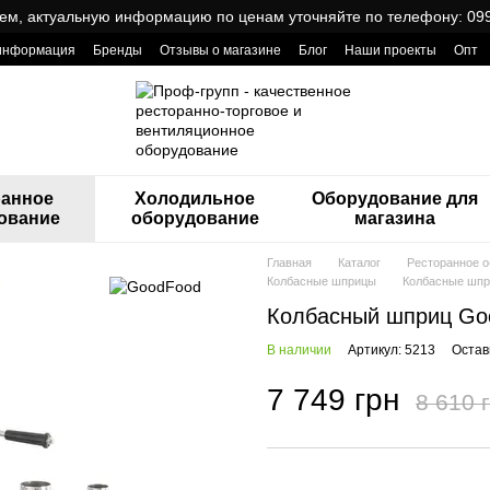
ем, актуальную информацию по ценам уточняйте по телефону: 099
 информация
Бренды
Отзывы о магазине
Блог
Наши проекты
Опт
ReCa с товарами от Проф Груп
ранное
Холодильное
Оборудование для
ование
оборудование
магазина
Главная
Каталог
Ресторанное 
Колбасные шприцы
Колбасные шп
Колбасный шприц Go
В наличии
Артикул: 5213
Остав
7 749 грн
8 610 