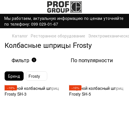
Мы работаем, актуальную информацию по ценам уточняйте
по телефону: 099 029-01-67
Каталог
Ресторанное оборудование
Электромеханическ
Колбасные шприцы Frosty
Фильтр
По популярности
1
Бренд
Frosty
−10%
−10%