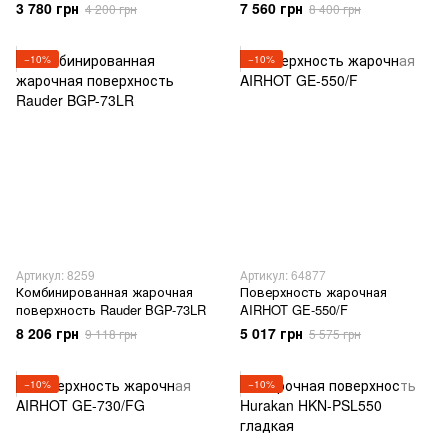
EG73FR
3 780 грн
7 560 грн
4 200 грн
8 400 грн
−10%
−10%
Артикул: 8259
Артикул: 64877
Комбинированная жарочная
Поверхность жарочная
поверхность Rauder BGP-73LR
AIRHOT GE-550/F
8 206 грн
5 017 грн
9 118 грн
5 575 грн
−10%
−10%