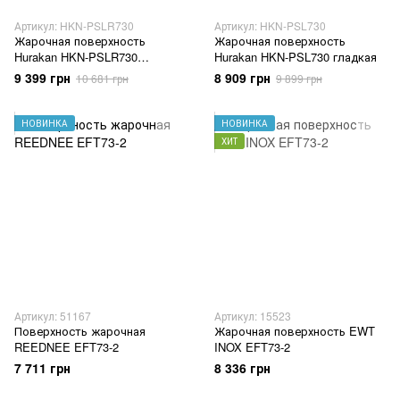
Артикул: HKN-PSLR730
Артикул: HKN-PSL730
Жарочная поверхность
Жарочная поверхность
Hurakan HKN-PSLR730
Hurakan HKN-PSL730 гладкая
гладкая+ребро
9 399 грн
8 909 грн
10 681 грн
9 899 грн
НОВИНКА
НОВИНКА
ХИТ
Артикул: 51167
Артикул: 15523
Поверхность жарочная
Жарочная поверхность EWT
REEDNEE EFT73-2
INOX EFT73-2
7 711 грн
8 336 грн