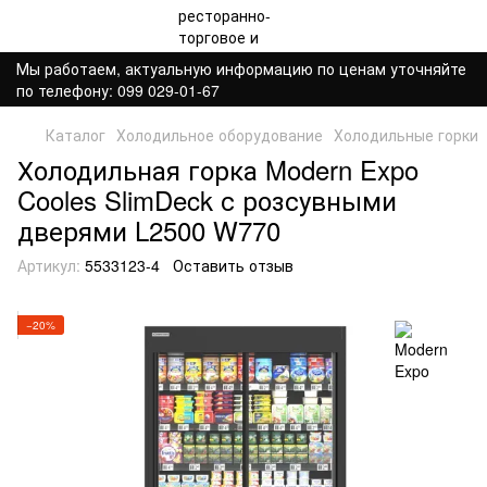
Мы работаем, актуальную информацию по ценам уточняйте
по телефону: 099 029-01-67
Каталог
Холодильное оборудование
Холодильные горки
Холодильная горка Modern Expo
Cooles SlimDeck с розсувными
дверями L2500 W770
Артикул:
5533123-4
Оставить отзыв
−20%