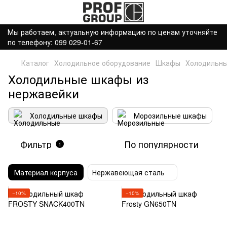
Мы работаем, актуальную информацию по ценам уточняйте
по телефону: 099 029-01-67
Каталог
Холодильное оборудование
Шкафы
Холодильн
Холодильные шкафы из
нержавейки
Холодильные шкафы
Морозильные шкафы
Фильтр
По популярности
1
Материал корпуса
Нержавеющая сталь
−10%
−10%