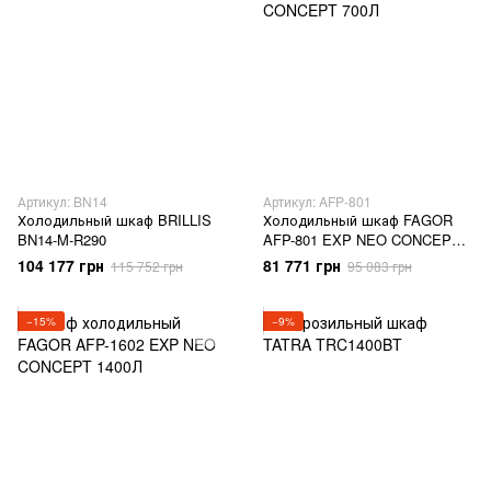
Артикул: BN14
Артикул: AFP-801
Холодильный шкаф BRILLIS
Холодильный шкаф FAGOR
BN14-M-R290
AFP-801 EXP NEO CONCEPT
700Л
104 177 грн
81 771 грн
115 752 грн
95 083 грн
−15%
−9%