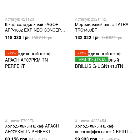
Артикул: 421123
Артикул: 2321442
Шкаф холодильный FAGOR
Морозильный шкаф TATRA
AFP-1602 EXP NEO CONCEPT
TRC1400BT
1400Л
118 330 грн
132 022 грн
139 211 грн
145 532 грн
−15%
−12%
ГАРАНТИЯ 2 ГОДА
Артикул: F700TN
Артикул: 4228454
Холодильный шкаф APACH
Холодильный шкаф
AF07PKM TN PERFEKT
энергоэффективный BRILLIS
G-UGN1410TN
80 156 грн
99 903 грн
94 301 грн
113 526 грн