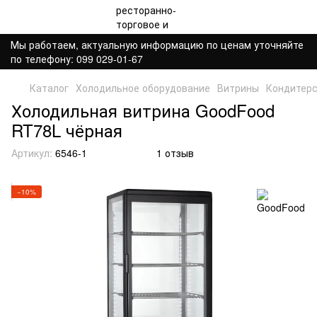
Мы работаем, актуальную информацию по ценам уточняйте
по телефону: 099 029-01-67
Каталог
Холодильное оборудование
Витрины
Кондитерс
Холодильная витрина GoodFood
RT78L чёрная
Артикул:
6546-1
1 отзыв
−10%