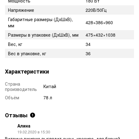
Мощность
180 Вт
Напряжение
220В/50Гц
Габаритные размеры (ДхШхВ),
428×386×960
мм
Размеры в упаковке (ДхШхВ), мм
475×432×1038
Вес, кг
34
Вес в упаковке, кг
36
Характеристики
Страна
Китай
производитель
Объём
78 л
Отзывы
1
Алина
19.02.2020 в 15:30
Витрина вживую выглядит очень красиво, для барной