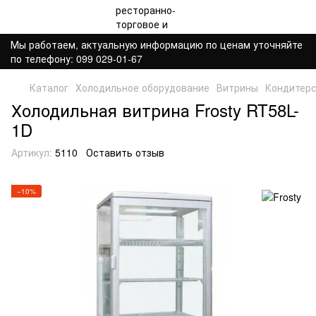
Мы работаем, актуальную информацию по ценам уточняйте
по телефону: 099 029-01-67
Каталог
Холодильное оборудование
Витрины
Кондитерс
Холодильная витрина Frosty RT58L-
1D
Артикул:
5110
Оставить отзыв
−10%