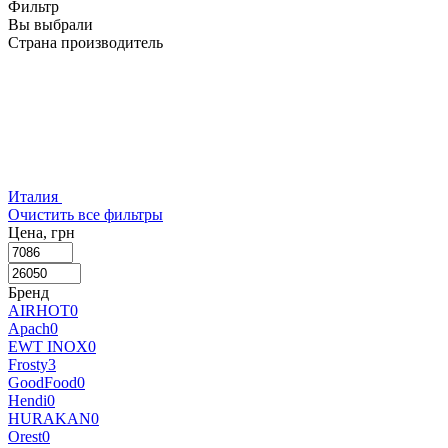
Фильтр
Вы выбрали
Страна производитель
Италия
Очистить все фильтры
Цена, грн
Бренд
AIRHOT
0
Apach
0
EWT INOX
0
Frosty
3
GoodFood
0
Hendi
0
HURAKAN
0
Orest
0