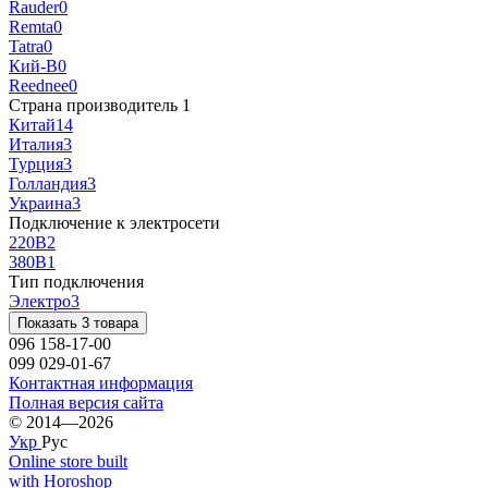
Rauder
0
Remta
0
Tatra
0
Кий-В
0
Reednee
0
Страна производитель
‍
1
Китай
14
Италия
3
Турция
3
Голландия
3
Украина
3
Подключение к электросети
220В
2
380В
1
Тип подключения
Электро
3
Показать 3 товара
096 158-17-00
099 029-01-67
Контактная информация
Полная версия сайта
© 2014—2026
Укр
Рус
Online store built
with Horoshop