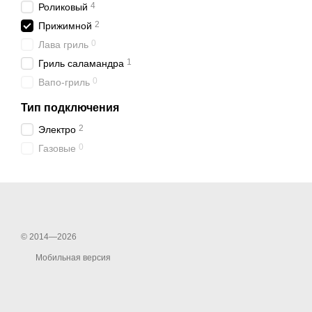
4
Роликовый
2
Прижимной
0
Лава гриль
1
Гриль саламандра
0
Вапо-гриль
Тип подключения
2
Электро
0
Газовые
© 2014—2026
Мобильная версия