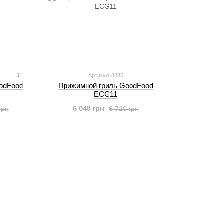
1
Артикул: 8886
odFood
Прижимной гриль GoodFood
ECG11
6 048 грн
грн
6 720 грн