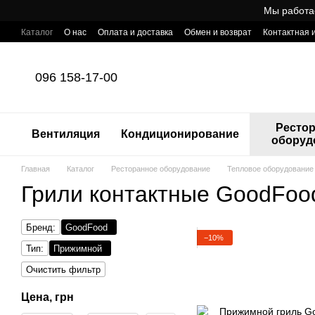
Перейти к основному контенту
Мы работа
Каталог
О нас
Оплата и доставка
Обмен и возврат
Контактная
Готовый интернет-магазин профессионального оборудования для Ho
096 158-17-00
Ресто
Вентиляция
Кондиционирование
оборуд
Главная
Каталог
Ресторанное оборудование
Тепловое оборудование
Грили контактные GoodFoo
Бренд:
GoodFood
−10%
Тип:
Прижимной
Очистить фильтр
Цена, грн