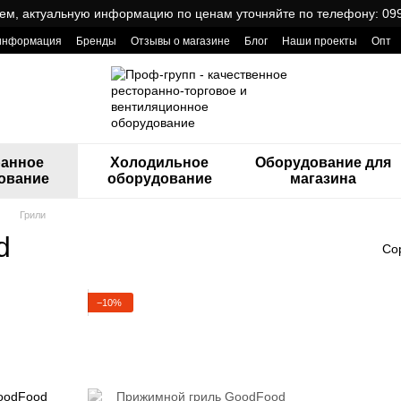
ем, актуальную информацию по ценам уточняйте по телефону: 099
 информация
Бренды
Отзывы о магазине
Блог
Наши проекты
Опт
ReCa с товарами от Проф Груп
ранное
Холодильное
Оборудование для
ование
оборудование
магазина
Грили
d
Со
−10%