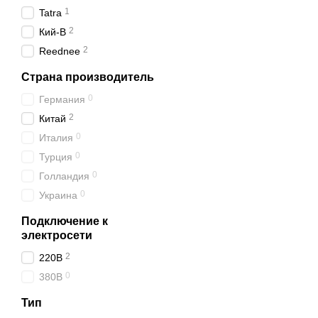
1
Tatra
2
Кий-В
2
Reednee
Страна производитель
0
Германия
2
Китай
0
Италия
0
Турция
0
Голландия
0
Украина
Подключение к
электросети
2
220В
0
380В
Тип