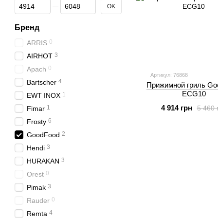
От Цена, грн
До Цена, грн
OK
Бренд
0
ARRIS
3
AIRHOT
0
Apach
Артикул: 76868
4
Bartscher
Прижимной гриль Go
ECG10
1
EWT INOX
4 914 грн
5 460 
1
Fimar
6
Frosty
2
GoodFood
3
Hendi
3
HURAKAN
0
Orest
3
Pimak
0
Rauder
4
Remta