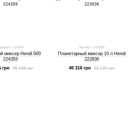
ртикул: 224359
Артикул: 222836
й миксер Hendi 500
Планетарный миксер 10 л Hendi
224359
222836
5 грн
46 316 грн
36 145 грн
53 237 грн