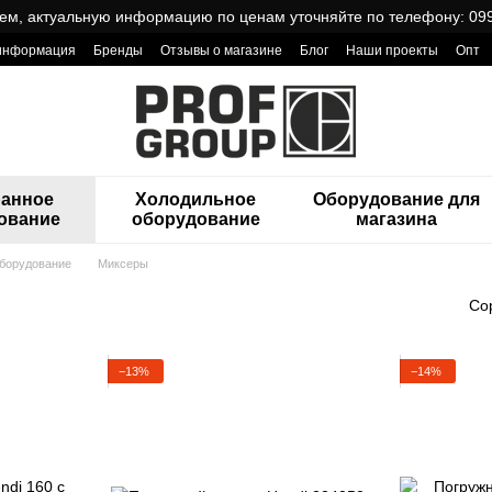
ем, актуальную информацию по ценам уточняйте по телефону: 099
 информация
Бренды
Отзывы о магазине
Блог
Наши проекты
Опт
ReCa с товарами от Проф Груп
ранное
Холодильное
Оборудование для
ование
оборудование
магазина
борудование
Миксеры
Со
−13%
−14%