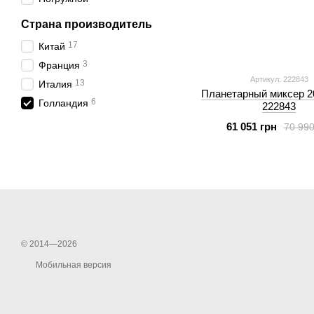
Страна производитель
17
Китай
3
Франция
Артикул: 222843
13
Италия
Планетарный миксер 20
6
Голландия
222843
61 051 грн
70 990
© 2014—2026
Мобильная версия