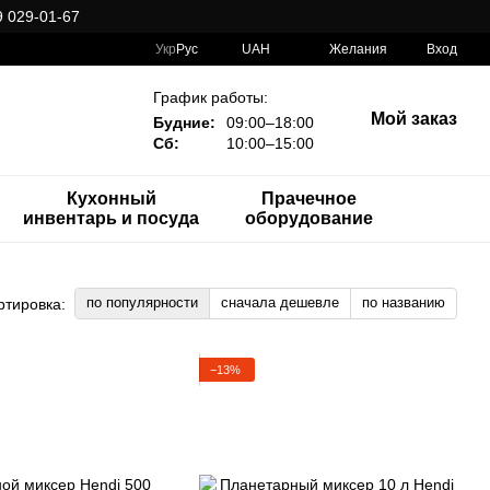
 029-01-67
Укр
Рус
UAH
Желания
Вход
График работы:
Мой заказ
Будние:
09:00–18:00
Сб:
10:00–15:00
Кухонный
Прачечное
инвентарь и посуда
оборудование
по популярности
сначала дешевле
по названию
ртировка:
−13%