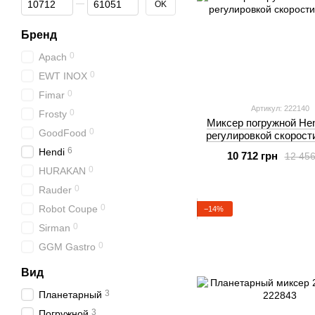
OK
Бренд
0
Apach
0
EWT INOX
0
Fimar
Артикул: 222140
0
Frosty
Миксер погружной Hen
0
GoodFood
регулировкой скорост
6
Hendi
10 712 грн
12 456
0
HURAKAN
0
Rauder
0
Robot Coupe
−14%
0
Sirman
0
GGM Gastro
Вид
3
Планетарный
3
Погружной