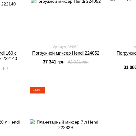
Артикул: 224052
А
di 160 с
Погружной миксер Hendi 224052
Погружно
и 222140
37 341 грн
42 921 грн
31 08
 грн
−14%