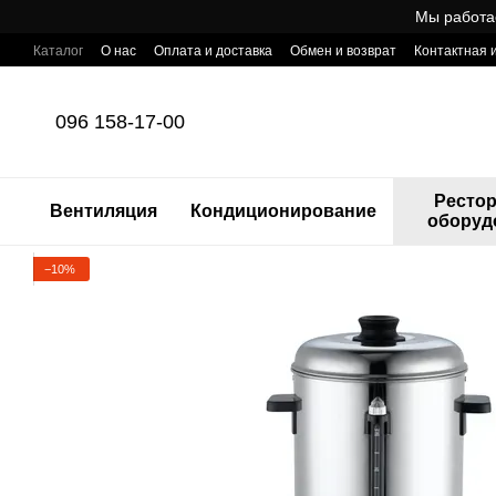
Перейти к основному контенту
Мы работа
Каталог
О нас
Оплата и доставка
Обмен и возврат
Контактная
Готовый интернет-магазин профессионального оборудования для Ho
096 158-17-00
Ресто
Вентиляция
Кондиционирование
оборуд
−10%