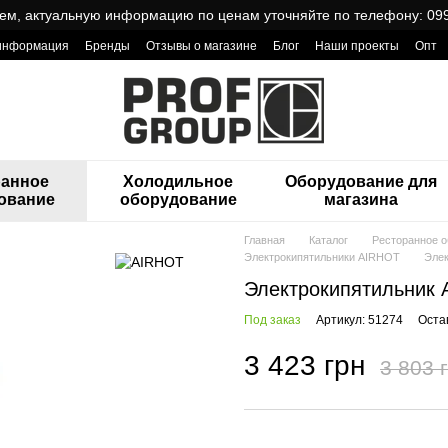
ем, актуальную информацию по ценам уточняйте по телефону: 099
 информация
Бренды
Отзывы о магазине
Блог
Наши проекты
Опт
ReCa с товарами от Проф Груп
ранное
Холодильное
Оборудование для
ование
оборудование
магазина
Главная
Каталог
Ресторанное 
Электрокипятильники AIRHOT
Элек
Электрокипятильник
Под заказ
Артикул: 51274
Оста
3 423 грн
3 803 