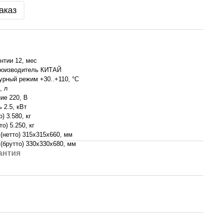
аказ
нтии 12, мес
роизводитель КИТАЙ
урный режим +30..+110, °С
, л
ие 220, В
 2.5, кВт
) 3.580, кг
то) 5.250, кг
(нетто) 315x315x660, мм
(брутто) 330x330x680, мм
антия