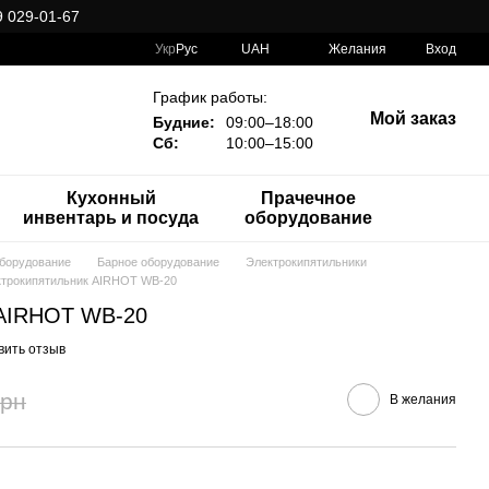
 029-01-67
Укр
Рус
UAH
Желания
Вход
График работы:
Мой заказ
Будние:
09:00–18:00
Сб:
10:00–15:00
Кухонный
Прачечное
инвентарь и посуда
оборудование
оборудование
Барное оборудование
Электрокипятильники
трокипятильник AIRHOT WB-20
 AIRHOT WB-20
вить отзыв
грн
В желания