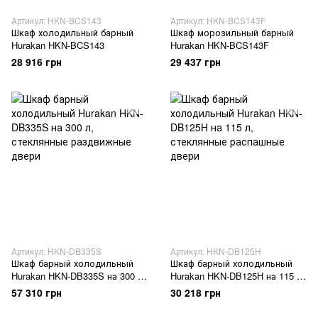
Артикул: HKN-BCS143
Артикул: HKN-BCS143F
Шкаф холодильный барный
Шкаф морозильный барный
Hurakan HKN-BCS143
Hurakan HKN-BCS143F
28 916 грн
29 437 грн
Артикул: HKN-DB335S
Артикул: HKN-DB125H
Шкаф барный холодильный
Шкаф барный холодильный
Hurakan HKN-DB335S на 300 л,
Hurakan HKN-DB125H на 115 л,
стеклянные раздвижные
стеклянные распашные двери
57 310 грн
30 218 грн
двери