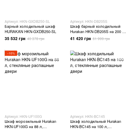
Артикул: HKN-GXDB250-SL
Артикул: HKN-DB205S
Барный холодильный шкаф
Шкаф барный холодильный
HURAKAN HKN-GXDB250-SL
Hurakan HKN-DB205S на 200 л,
стеклянные раздвижные
35 532 грн
41 420 грн
40 378 грн
61 999 грн
двери
−10%
Артикул: HKN-UF100G
Артикул: HKN-BC145
Шкаф морозильный Hurakan
Шкаф холодильный Hurakan
HKN-UF100G на 88 л,
HKN-BC145 на 100 л,