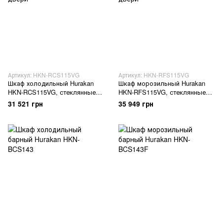
Артикул: HKN-RCS115VG
Артикул: HKN-RFS115VG
Шкаф холодильный Hurakan
Шкаф морозильный Hurakan
HKN-RCS115VG, стеклянные
HKN-RFS115VG, стеклянные
распашные двери
распашные двери
31 521 грн
35 949 грн