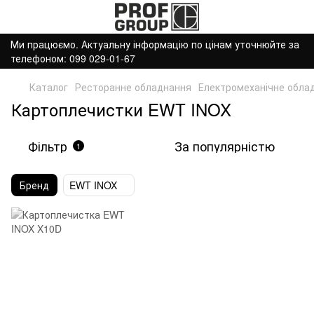
Ми працюємо. Актуальну інформацію по цінам уточнюйте за
телефоном: 099 029-01-67
Каталог
Ресторанне обладнання
Електромеханічне обла
Картоплечистки EWT INOX
Фільтр
За популярністю
1
Бренд
EWT INOX